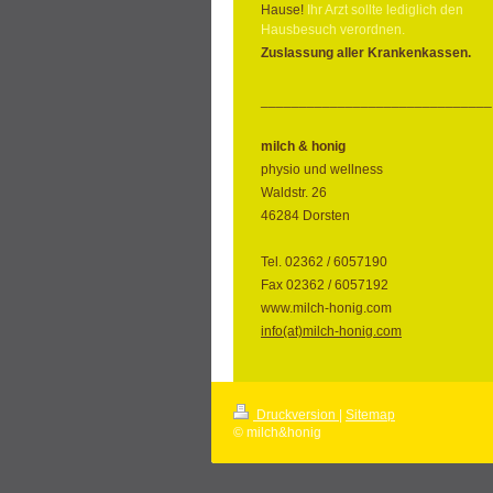
Hause!
Ihr Arzt sollte lediglich den
Hausbesuch verordnen.
Zuslassung aller Krankenkassen.
______________________________
milch & honig
physio und wellness
Waldstr. 26
46284 Dorsten
Tel. 02362 / 6057190
Fax 02362 / 6057192
www.milch-honig.com
info(at)milch-honig.com
Druckversion
|
Sitemap
© milch&honig