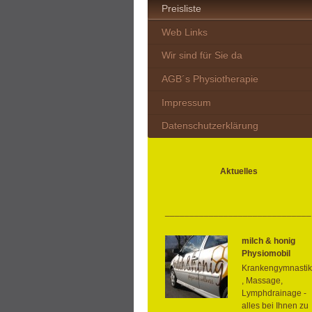
Preisliste
Web Links
Wir sind für Sie da
AGB´s Physiotherapie
Impressum
Datenschutzerklärung
Aktuelles
______________________________
milch & honig
Physiomobil
Krankengymnastik
, Massage,
Lymphdrainage -
alles bei Ihnen zu